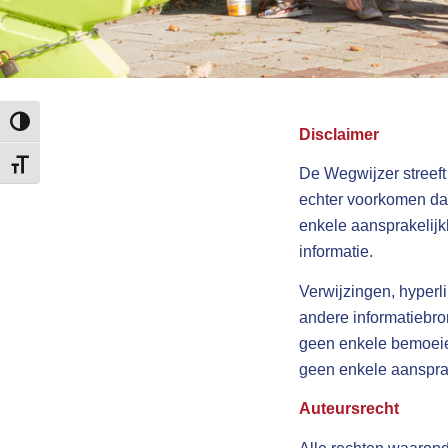
Keuze voor hoog contrast
Disclaimer
Kies grootte van het lettertype
De Wegwijzer streeft
echter voorkomen dat
enkele aansprakelijkh
informatie.
Verwijzingen, hyperl
andere informatiebr
geen enkele bemoeie
geen enkele aansprak
Auteursrecht