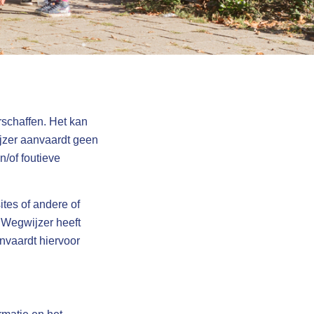
rschaffen. Het kan
ijzer aanvaardt geen
n/of foutieve
ites of andere of
 Wegwijzer heeft
nvaardt hiervoor