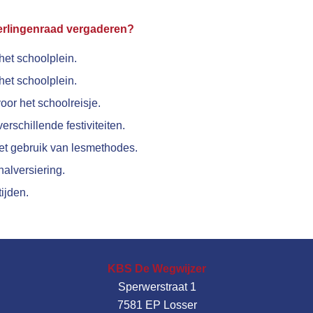
erlingenraad vergaderen?
het schoolplein.
het schoolplein.
or het schoolreisje.
erschillende festiviteiten.
et gebruik van lesmethodes.
halversiering.
ijden.
KBS De Wegwijzer
Sperwerstraat 1
7581 EP Losser