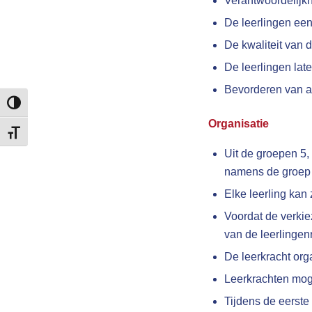
Verantwoordelijk
De leerlingen een
De kwaliteit van 
De leerlingen late
Bevorderen van ac
Keuze voor hoog contrast
Organisatie
Kies grootte van het lettertype
Uit de groepen 5,
namens de groep 
Elke leerling kan 
Voordat de verkie
van de leerlingen
De leerkracht orga
Leerkrachten mog
Tijdens de eerste