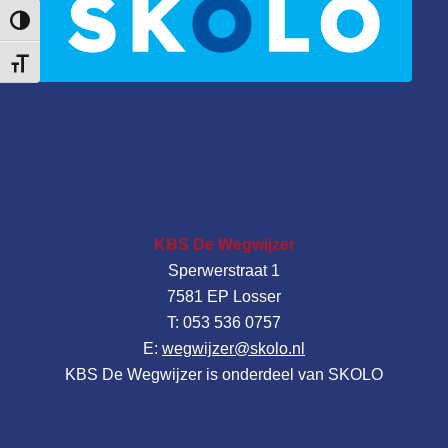
Keuze voor hoog contrast
Kies grootte van het lettertype
KBS De Wegwijzer
Sperwerstraat 1
7581 EP Losser
T: 053 536 0757
E:
wegwijzer@skolo.nl
KBS De Wegwijzer is onderdeel van SKOLO