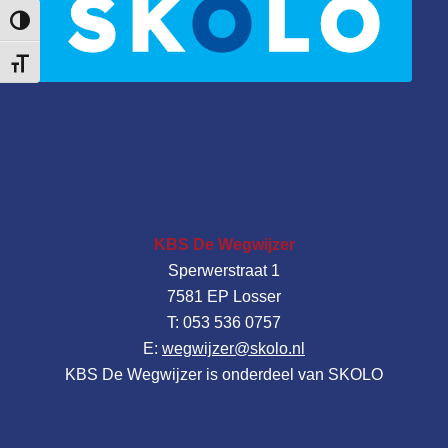
Keuze voor hoog contrast
Kies grootte van het lettertype
KBS De Wegwijzer
Sperwerstraat 1
7581 EP Losser
T: 053 536 0757
E:
wegwijzer@skolo.nl
KBS De Wegwijzer is onderdeel van SKOLO