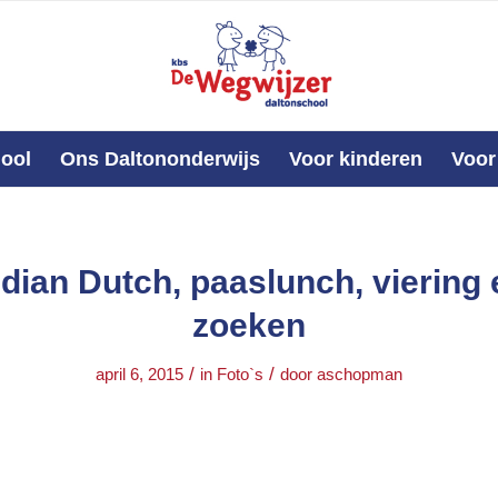
ool
Ons Daltononderwijs
Voor kinderen
Voor
ndian Dutch, paaslunch, viering 
zoeken
/
/
april 6, 2015
in
Foto`s
door
aschopman