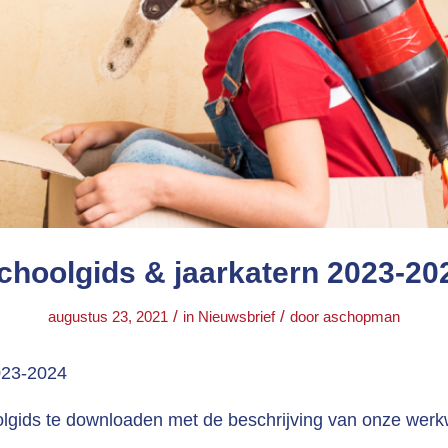
choolgids & jaarkatern 2023-20
/
/
augustus 23, 2021
in
Nieuwsbrief
door
aschopman
23-2024
olgids te downloaden met de beschrijving van onze werk