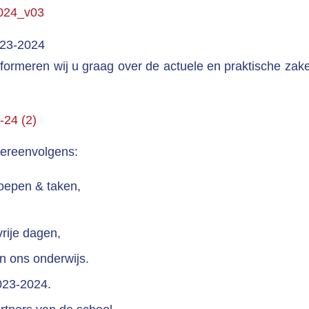
024_v03
23-2024
informeren wij u graag over de actuele en praktische zak
24 (2)
htereenvolgens:
oepen & taken,
vrije dagen,
n ons onderwijs.
023-2024.