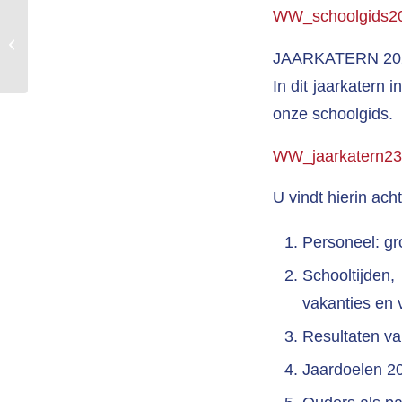
WW_schoolgids2
Daltonboek 2021
JAARKATERN 20
In dit jaarkatern 
onze schoolgids.
WW_jaarkatern23-
U vindt hierin ac
Personeel: gr
Schooltijden,
vakanties en 
Resultaten va
Jaardoelen 2