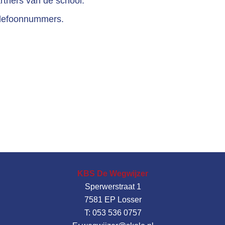
rtners van de school.
elefoonnummers.
KBS De Wegwijzer
Sperwerstraat 1
7581 EP Losser
T: 053 536 0757