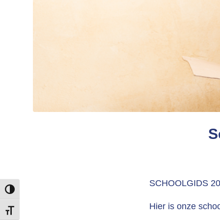
S
SCHOOLGIDS 20
Keuze voor hoog contrast
Hier is onze scho
Kies grootte van het lettertype