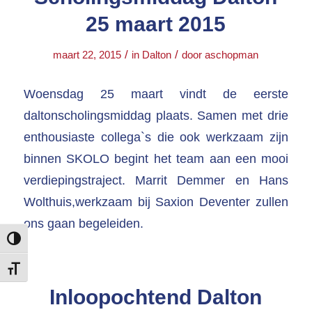
25 maart 2015
/
/
maart 22, 2015
in
Dalton
door
aschopman
Woensdag 25 maart vindt de eerste
daltonscholingsmiddag plaats. Samen met drie
enthousiaste collega`s die ook werkzaam zijn
binnen SKOLO begint het team aan een mooi
verdiepingstraject. Marrit Demmer en Hans
Wolthuis,werkzaam bij Saxion Deventer zullen
ons gaan begeleiden.
Keuze voor hoog contrast
Kies grootte van het lettertype
Inloopochtend Dalton